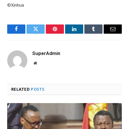
©Xinhua
Facebook
Twitter
Pinterest
LinkedIn
Tumblr
Email
SuperAdmin
Website
RELATED
POSTS