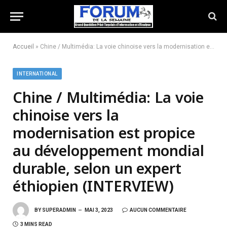
Accueil
»
Chine / Multimédia: La voie chinoise vers la modernisation est propice au développement mondial durable, selon un expert éthiopien (INTERVIEW)
INTERNATIONAL
Chine / Multimédia: La voie
chinoise vers la
modernisation est propice
au développement mondial
durable, selon un expert
éthiopien (INTERVIEW)
BY
SUPERADMIN
MAI 3, 2023
AUCUN COMMENTAIRE
3 MINS READ