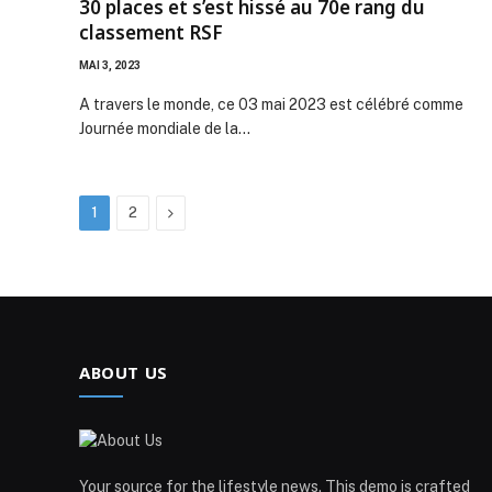
30 places et s’est hissé au 70e rang du
classement RSF
MAI 3, 2023
A travers le monde, ce 03 mai 2023 est célébré comme
Journée mondiale de la…
Next
1
2
ABOUT US
Your source for the lifestyle news. This demo is crafted