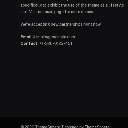
specifically to exhibit the use of the theme as a lifestyle
site. Visit our main page for more demos.
We're accepting new partnerships right now.
Email Us:
info@example.com
Contact:
+1-320-0123-451
© 2026 ThemeSphere. Designed by
ThemeSphere
.