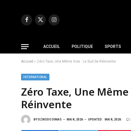
Facebook
X
Instagram
(Twitter)
ACCUEIL
POLITIQUE
SPORTS
Accueil
»
Zéro Taxe, Une Même Voix : Le Sud Se Réinvente
INTERNATIONAL
Zéro Taxe, Une Même V
Réinvente
BY
DZIKODO DIMAS
MAI 8, 2026
UPDATED:
MAI 8, 2026