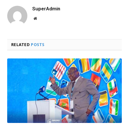
SuperAdmin
Website
RELATED
POSTS