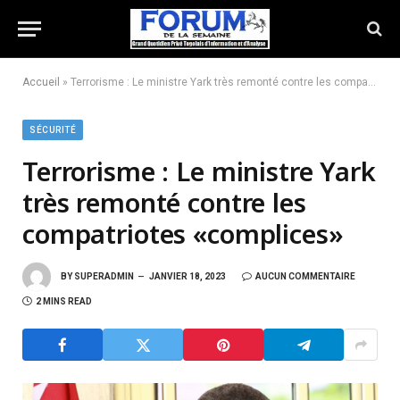
Accueil
»
Terrorisme : Le ministre Yark très remonté contre les compatriotes «complices»
SÉCURITÉ
Terrorisme : Le ministre Yark
très remonté contre les
compatriotes «complices»
BY
SUPERADMIN
JANVIER 18, 2023
AUCUN COMMENTAIRE
2 MINS READ