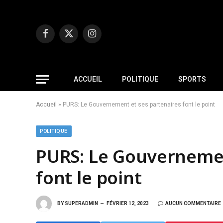
Facebook
X
Instagram
(Twitter)
ACCUEIL
POLITIQUE
SPORTS
Accueil
»
PURS: Le Gouvernement et ses partenaires font le point
POLITIQUE
PURS: Le Gouvernemen
font le point
BY
SUPERADMIN
FÉVRIER 12, 2023
AUCUN COMMENTAIRE