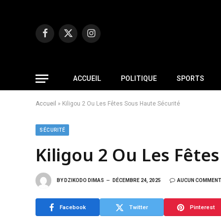
Facebook
X
Instagram
(Twitter)
ACCUEIL
POLITIQUE
SPORTS
Accueil
»
Kiligou 2 Ou Les Fêtes Sous Haute Sécurité
SÉCURITÉ
Kiligou 2 Ou Les Fête
BY
DZIKODO DIMAS
DÉCEMBRE 24, 2025
AUCUN COMMENT
Facebook
Twitter
Pinterest