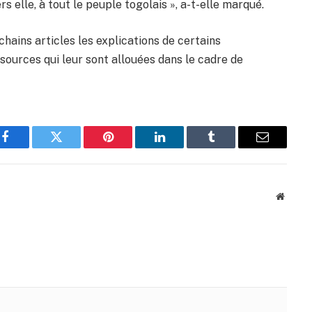
s elle, à tout le peuple togolais », a-t-elle marqué.
hains articles les explications de certains
essources qui leur sont allouées dans le cadre de
Facebook
Twitter
Pinterest
LinkedIn
Tumblr
Email
Websit