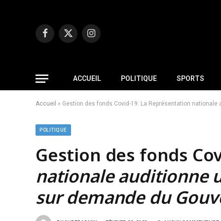
Facebook
X
Instagram
(Twitter)
ACCUEIL
POLITIQUE
SPORTS
Accueil
»
Gestion des fonds Covid-19: La Représentation nationale
POLITIQUE
Gestion des fonds Cov
nationale auditionne u
sur demande du Gou