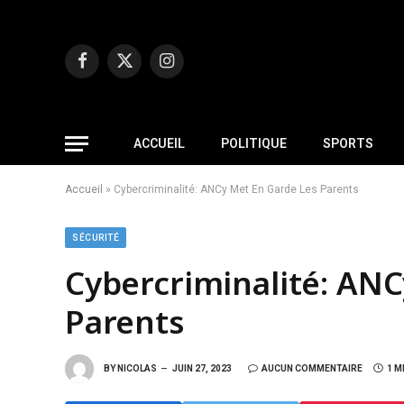
Facebook
X
Instagram
(Twitter)
ACCUEIL
POLITIQUE
SPORTS
Accueil
»
Cybercriminalité: ANCy Met En Garde Les Parents
SÉCURITÉ
Cybercriminalité: ANC
Parents
BY
NICOLAS
JUIN 27, 2023
AUCUN COMMENTAIRE
1 M