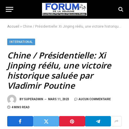
Accueil
»
Chine / Présidentielle: Xi Jinping réélu, une victoire historique saluée par Vladimir Poutine
INTERNATIONAL
Chine / Présidentielle:
Xi
Jinping réélu, une victoire
historique saluée par
Vladimir Poutine
BY
SUPERADMIN
MARS 11, 2023
AUCUN COMMENTAIRE
4 MINS READ