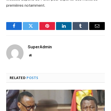
premières notamment.
Facebook
Twitter
Pinterest
LinkedIn
Tumblr
Email
SuperAdmin
Website
RELATED
POSTS