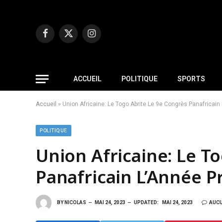
Facebook
X
Instagram
(Twitter)
ACCUEIL
POLITIQUE
SPORTS
Accueil
»
Union Africaine: Le Togo Abrite Le 9e Congrès Panafricain
POLITIQUE
Union Africaine: Le T
Panafricain L’Année P
BY
NICOLAS
MAI 24, 2023
UPDATED:
MAI 24, 2023
AUC