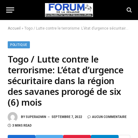
Accueil
»
Togo / Lutte contre le terrorisme: L’état d’urgence sécuritaire dans la région des savanes prorogé de six (6) mois
POLITIQUE
Togo / Lutte contre le
terrorisme: L’état d’urgence
sécuritaire dans la région
des savanes prorogé de six
(6) mois
BY
SUPERADMIN
SEPTEMBRE 7, 2022
AUCUN COMMENTAIRE
3 MINS READ