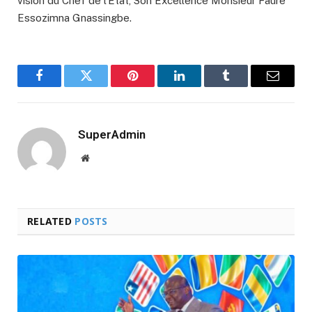
vision du Chef de l’Etat, Son Excellence Monsieur Faure
Essozimna Gnassingbe.
Facebook
Twitter
Pinterest
LinkedIn
Tumblr
Email
SuperAdmin
Website
RELATED
POSTS