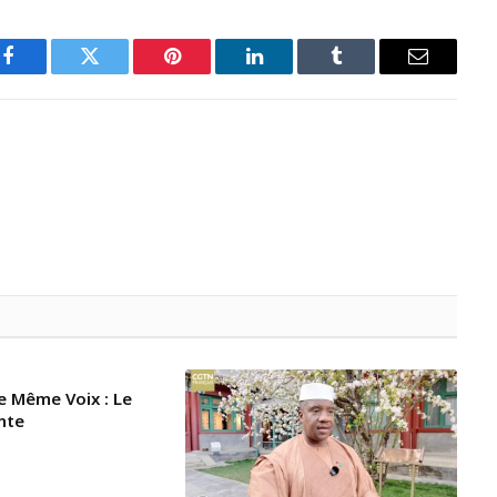
Facebook
Twitter
Pinterest
LinkedIn
Tumblr
Email
e Même Voix : Le
nte