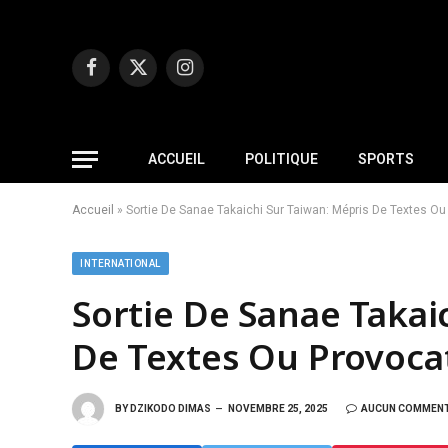
Facebook
X
Instagram
(Twitter)
ACCUEIL
POLITIQUE
SPORTS
Accueil
»
Sortie De Sanae Takaichi Sur Taiwan: Mépris De Textes Ou
INTERNATIONAL
Sortie De Sanae Takai
De Textes Ou Provoca
BY
DZIKODO DIMAS
NOVEMBRE 25, 2025
AUCUN COMMENT