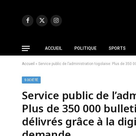
Facebook
X
Instagram
(Twitter)
ACCUEIL
POLITIQUE
SPORTS
Accueil
»
Service public de l’administration togolaise: Plus de 350 0
SOCIÉTÉ
Service public de l’ad
Plus de 350 000 bulleti
délivrés grâce à la dig
demande