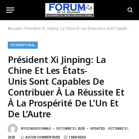
Accueil
»
Président Xi Jinping: La Chine Et Les États-Unis Sont Capables De Contribuer À La Réussite Et À La Prospérité De L’Un Et De L’Autre
INTERNATIONAL
Président Xi Jinping: La
Chine Et Les États-
Unis Sont Capables De
Contribuer À La Réussite Et
À La Prospérité De L’Un Et
De L’Autre
BY
DZIKODO DIMAS
OCTOBRE 31, 2025
UPDATED:
OCTOBRE 31,
2025
AUCUN COMMENTAIRE
1 MIN READ