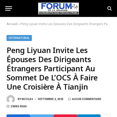
Accueil
»
Peng Liyuan Invite Les Épouses Des Dirigeants Étrangers Participant Au Sommet De L’OCS À Faire Une Croisière À Tianjin
INTERNATIONAL
Peng Liyuan Invite Les
Épouses Des Dirigeants
Étrangers Participant Au
Sommet De L’OCS À Faire
Une Croisière À Tianjin
BY
NICOLAS
SEPTEMBRE 2, 2025
AUCUN COMMENTAIRE
2 MINS READ