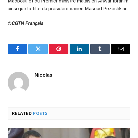
Madbouli et du Premier ministre malaisien Anwar Ibrahim,
ainsi que la fille du président iranien Masoud Pezeshkian.
©
CGTN Français
Facebook
Twitter
Pinterest
LinkedIn
Tumblr
Email
Nicolas
RELATED
POSTS