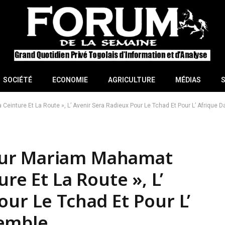
SOCIÉTÉ
ECONOMIE
AGRICULTURE
MÉDIAS
einture Et La Route », L’ Avenir Sera Radieux Pour Le Tchad Et Pour L’ Afrique
eur Mariam Mahamat
re Et La Route », L’
our Le Tchad Et Pour L’
semble