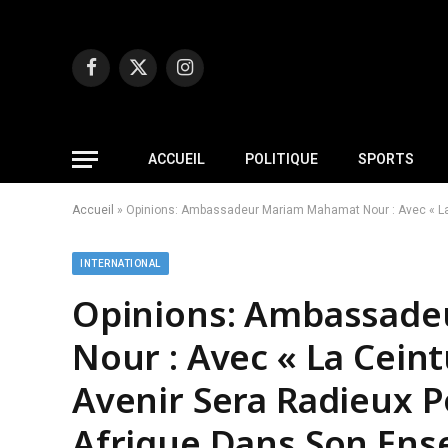
Facebook
X
Instagram
(Twitter)
ACCUEIL
POLITIQUE
SPORTS
Accueil
»
Opinions: Ambassadeur Mariam Mahamat Nour : Avec « La C
INTERNATIONAL
Opinions: Ambassad
Nour : Avec « La Ceintu
Avenir Sera Radieux P
Afrique Dans Son En