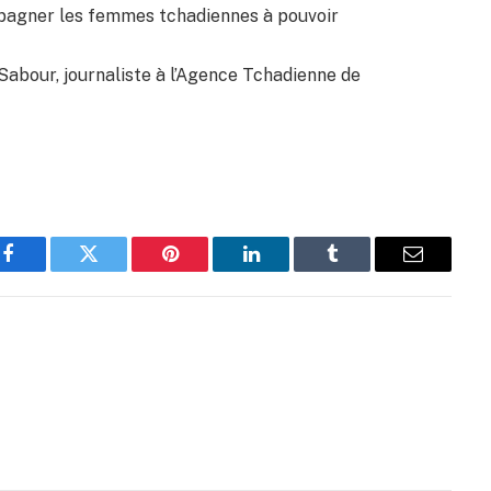
mpagner les femmes tchadiennes à pouvoir
Sabour, journaliste à l’Agence Tchadienne de
Facebook
Twitter
Pinterest
LinkedIn
Tumblr
Email