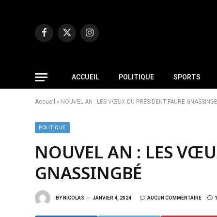
Facebook
X
Instagram
(Twitter)
ACCUEIL
POLITIQUE
SPORTS
Accueil
»
NOUVEL AN : LES VŒUX DU PRÉSIDENT FAURE GNASSING
POLITIQUE
NOUVEL AN : LES VŒU
GNASSINGBÉ
BY
NICOLAS
JANVIER 4, 2024
AUCUN COMMENTAIRE