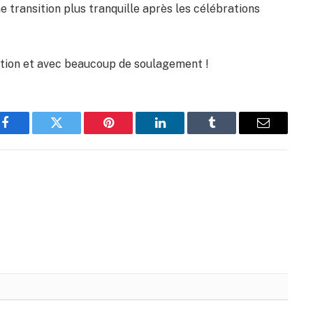
ne transition plus tranquille après les célébrations
tation et avec beaucoup de soulagement !
Facebook
Twitter
Pinterest
LinkedIn
Tumblr
Email