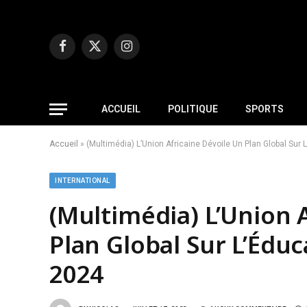
Facebook
X
Instagram
(Twitter)
ACCUEIL
POLITIQUE
SPORTS
Accueil
»
(Multimédia) L’Union Africaine Dévoile Un Plan Global Sur 
INTERNATIONAL
(Multimédia) L’Union 
Plan Global Sur L’Édu
2024