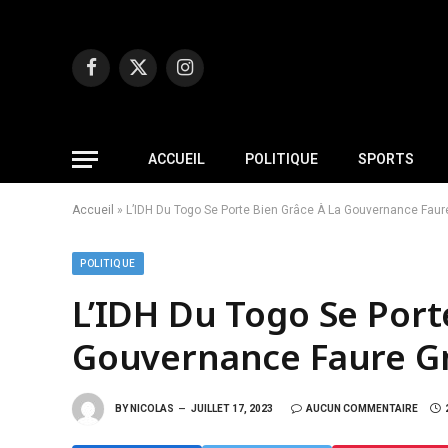
Facebook
X
Instagram
(Twitter)
ACCUEIL
POLITIQUE
SPORTS
Accueil
»
L’IDH Du Togo Se Porte Bien Grâce À La Gouvernance Fau
POLITIQUE
L’IDH Du Togo Se Port
Gouvernance Faure G
BY
NICOLAS
JUILLET 17, 2023
AUCUN COMMENTAIRE