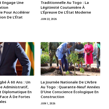
t Engage Une
Traditionnelle Au Togo : La
ation
Légitimité Coutumière À
le Pour Accélérer
L’Épreuve De L’État Moderne
ion De L’État
JUIN 22, 2026
gbé À 60 Ans : Un
La Journée Nationale De L’Arbre
e Administratif,
Au Togo : Quarante-Neuf Années
t Diplomatique En
D’Une Conscience Écologique En
 Face À De Fortes
Construction
ales
JUIN 1, 2026