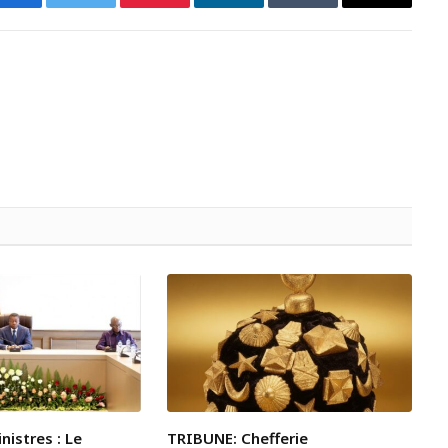
Facebook
Twitter
Pinterest
LinkedIn
Tumblr
Email
nistres : Le
TRIBUNE: Chefferie