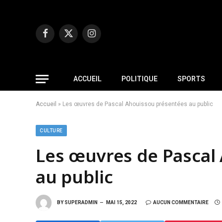
Facebook
X
Instagram
(Twitter)
ACCUEIL
POLITIQUE
SPORTS
Accueil
»
Les œuvres de Pascal Ahouissou présentées au public
CULTURE
Les œuvres de Pascal
au public
BY
SUPERADMIN
MAI 15, 2022
AUCUN COMMENTAIRE