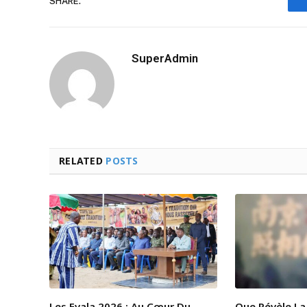
SHARE.
SuperAdmin
RELATED
POSTS
Les Evala 2026 : Au Cœur Du
Que Révèle La