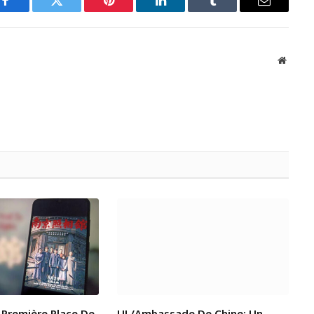
Facebook
Twitter
Pinterest
LinkedIn
Tumblr
Email
Websit
 Première Place De
UL/Ambassade De Chine: Un