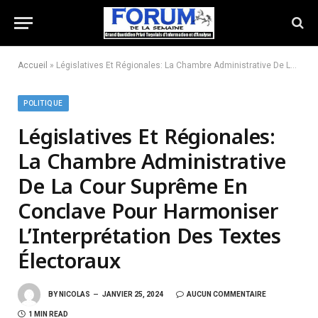
Accueil
»
Législatives Et Régionales: La Chambre Administrative De La Cour Suprême En Conclave Pour Harmoniser L’Interprétation Des Textes Électoraux
POLITIQUE
Législatives Et Régionales:
La Chambre Administrative
De La Cour Suprême En
Conclave Pour Harmoniser
L’Interprétation Des Textes
Électoraux
BY
NICOLAS
JANVIER 25, 2024
AUCUN COMMENTAIRE
1 MIN READ