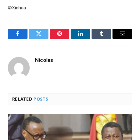
©Xinhua
Facebook
Twitter
Pinterest
LinkedIn
Tumblr
Email
Nicolas
RELATED
POSTS