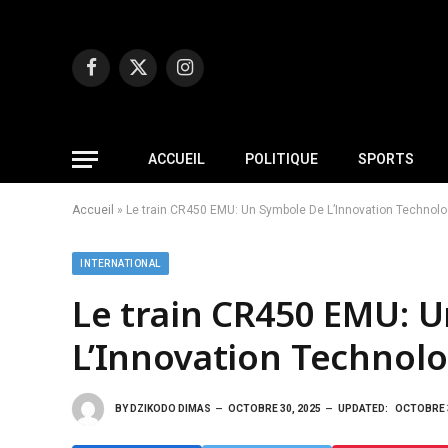
Facebook
X
Instagram
(Twitter)
ACCUEIL
POLITIQUE
SPORTS
Accueil
»
Le train CR450 EMU: Un Symbole De L’Innovation Technol
INTERNATIONAL
Le train CR450 EMU: 
L’Innovation Technol
BY
DZIKODO DIMAS
OCTOBRE 30, 2025
UPDATED:
OCTOBRE 3