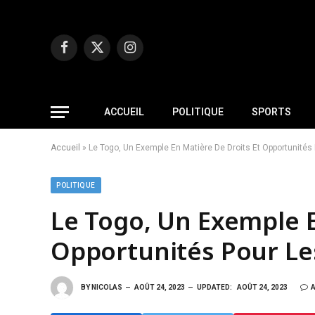
Facebook
X
Instagram
(Twitter)
ACCUEIL
POLITIQUE
SPORTS
Accueil
»
Le Togo, Un Exemple En Matière De Droits Et Opportunité
POLITIQUE
Le Togo, Un Exemple E
Opportunités Pour L
BY
NICOLAS
AOÛT 24, 2023
UPDATED:
AOÛT 24, 2023