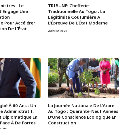
nistres : Le
TRIBUNE: Chefferie
t Engage Une
Traditionnelle Au Togo : La
ation
Légitimité Coutumière À
le Pour Accélérer
L’Épreuve De L’État Moderne
ion De L’État
JUIN 22, 2026
gbé À 60 Ans : Un
La Journée Nationale De L’Arbre
e Administratif,
Au Togo : Quarante-Neuf Années
t Diplomatique En
D’Une Conscience Écologique En
 Face À De Fortes
Construction
ales