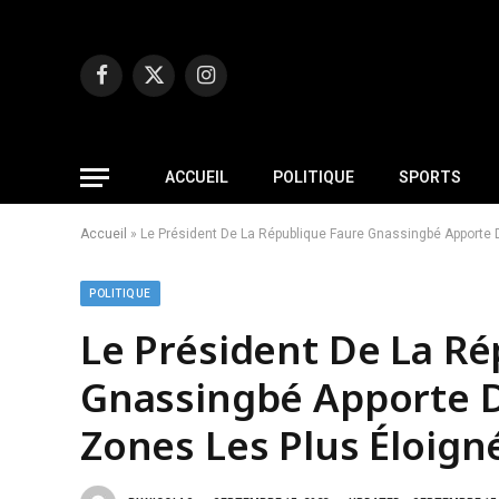
Facebook
X
Instagram
(Twitter)
ACCUEIL
POLITIQUE
SPORTS
Accueil
»
Le Président De La République Faure Gnassingbé Apporte D
POLITIQUE
Le Président De La Ré
Gnassingbé Apporte De
Zones Les Plus Éloig