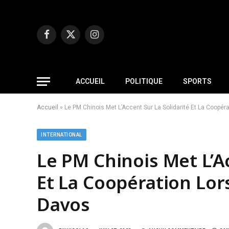
Facebook
X
Instagram
(Twitter)
ACCUEIL
POLITIQUE
SPORTS
Accueil
»
Le PM Chinois Met L’Accent Sur La Solidarité Et La Coopér
INTERNATIONAL
Le PM Chinois Met L’Ac
Et La Coopération Lor
Davos