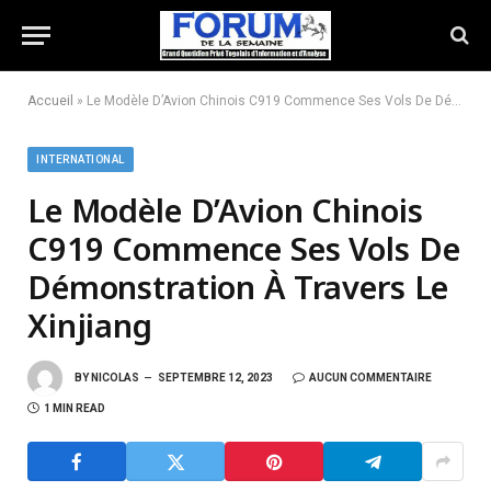
Accueil
»
Le Modèle D’Avion Chinois C919 Commence Ses Vols De Démonstration À Travers Le Xinjiang
INTERNATIONAL
Le Modèle D’Avion Chinois
C919 Commence Ses Vols De
Démonstration À Travers Le
Xinjiang
BY
NICOLAS
SEPTEMBRE 12, 2023
AUCUN COMMENTAIRE
1 MIN READ