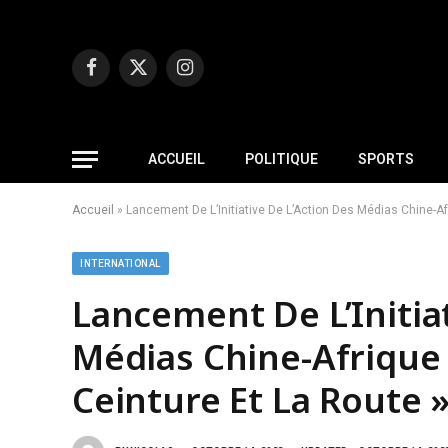
Facebook
X
Instagram
(Twitter)
ACCUEIL
POLITIQUE
SPORTS
Accueil
»
Lancement De L’Initiative De L’Action Des Médias Chine-Af
INTERNATIONAL
Lancement De L’Initia
Médias Chine-Afrique 
Ceinture Et La Route 