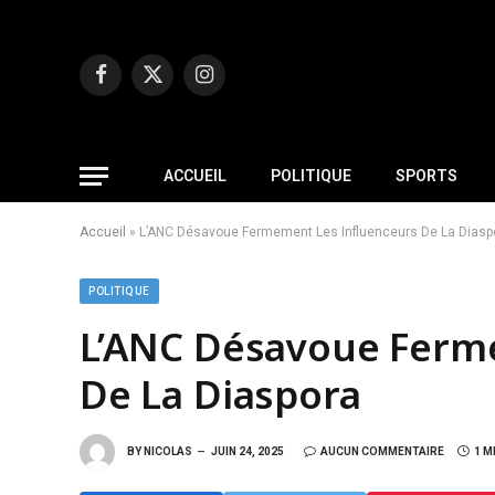
Facebook
X
Instagram
(Twitter)
ACCUEIL
POLITIQUE
SPORTS
Accueil
»
L’ANC Désavoue Fermement Les Influenceurs De La Diasp
POLITIQUE
L’ANC Désavoue Ferm
De La Diaspora
BY
NICOLAS
JUIN 24, 2025
AUCUN COMMENTAIRE
1 M