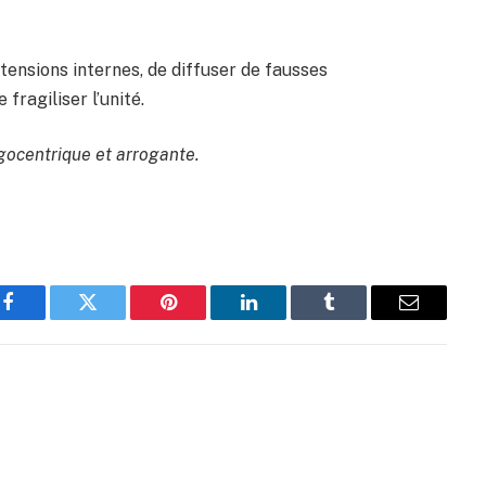
tensions internes, de diffuser de fausses
fragiliser l’unité.
ocentrique et arrogante.
Facebook
Twitter
Pinterest
LinkedIn
Tumblr
Email