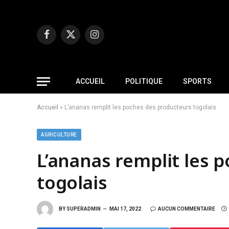
Facebook
X
Instagram
(Twitter)
ACCUEIL
POLITIQUE
SPORTS
Accueil
»
L’ananas remplit les poches des producteurs togolais
AGRICULTURE
L’ananas remplit les 
togolais
BY
SUPERADMIN
MAI 17, 2022
AUCUN COMMENTAIRE