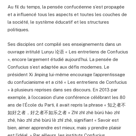
Au fil du temps, la pensée confucéenne s’est propagée
et a influencé tous les aspects et toutes les couches de
la société, le système éducatif et les structures
politiques.
Ses disciples ont compilé ses enseignements dans un
ouvrage intitulé Lunyu 论语 « Les entretiens de Confucius
», encore largement étudié aujourd’hui. La pensée de
Confucius s’est adaptée aux défis modernes. Le
président Xi Jinping lui-même encourage l’apprentissage
du confucianisme et a cité « Les entretiens de Confucius
» à plusieurs reprises dans ses discours. En 2013 par
exemple, à l’occasion d’une conférence célébrant les 80
ans de l’École du Parti, il avait repris la phrase « 知之者不
如好之者，好之者不如乐之者 » Zhī zhī zhě bùrú hào zhī
zhě, hào zhī zhě bùrú lè zhī zhě, signifiant « Savoir est
bien, aimer apprendre est mieux, mais y prendre plaisir
est l’idéal. » Par ailleurs, les instituts Confucius