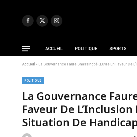
Facebook
X
Instagram
(Twitter)
ACCUEIL
POLITIQUE
SPORTS
Accueil
»
La Gouvernance Faure Gnassingbé Œuvre En Faveur De L’I
POLITIQUE
La Gouvernance Faur
Faveur De L’Inclusion
Situation De Handica