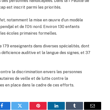
ts des personnes handicapées. Dans la « Feuille de
p est inscrit parmi les priorités.
effet, notamment la mise en œuvre d’un modèle
pendjal et de l’Oti nord. Environ 130 enfants
 les écoles primaires formelles.
 179 enseignants dans diverses spécialités, dont
a déficience auditive et la langue des signes, et 37
ntre la discrimination envers les personnes
taires de veille et de lutte contre la
ses en place dans le cadre de ces efforts.
Facebook
Twitter
Pinterest
LinkedIn
Tumblr
Email