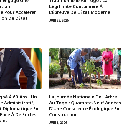
t Engage Une
Traditionnelle Au Togo : La
ation
Légitimité Coutumière À
le Pour Accélérer
L’Épreuve De L’État Moderne
ion De L’État
JUIN 22, 2026
gbé À 60 Ans : Un
La Journée Nationale De L’Arbre
e Administratif,
Au Togo : Quarante-Neuf Années
t Diplomatique En
D’Une Conscience Écologique En
 Face À De Fortes
Construction
ales
JUIN 1, 2026