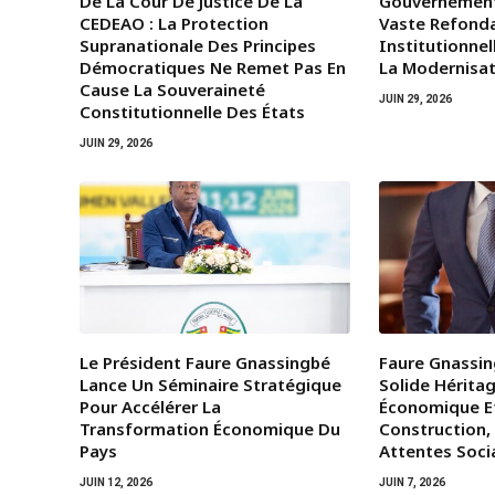
De La Cour De Justice De La
Gouvernemen
CEDEAO : La Protection
Vaste Refond
Supranationale Des Principes
Institutionnel
Démocratiques Ne Remet Pas En
La Modernisat
Cause La Souveraineté
JUIN 29, 2026
Constitutionnelle Des États
JUIN 29, 2026
Le Président Faure Gnassingbé
Faure Gnassin
Lance Un Séminaire Stratégique
Solide Héritag
Pour Accélérer La
Économique E
Transformation Économique Du
Construction,
Pays
Attentes Soci
JUIN 12, 2026
JUIN 7, 2026