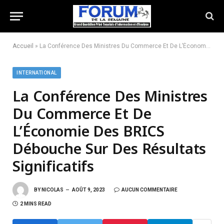
Accueil
»
La Conférence Des Ministres Du Commerce Et De L’Économie Des BRICS Débouche Sur Des Résultats Significatifs
INTERNATIONAL
La Conférence Des Ministres
Du Commerce Et De
L’Économie Des BRICS
Débouche Sur Des Résultats
Significatifs
BY
NICOLAS
AOÛT 9, 2023
AUCUN COMMENTAIRE
2 MINS READ