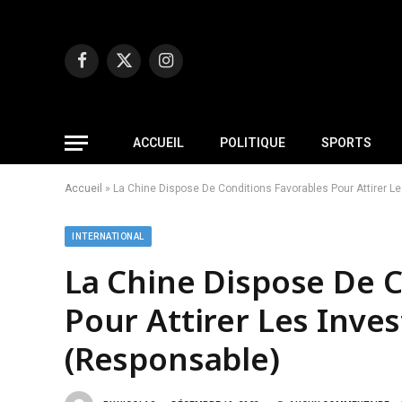
Facebook
X
Instagram
(Twitter)
ACCUEIL
POLITIQUE
SPORTS
Accueil
»
La Chine Dispose De Conditions Favorables Pour Attirer 
INTERNATIONAL
La Chine Dispose De C
Pour Attirer Les Inve
(Responsable)