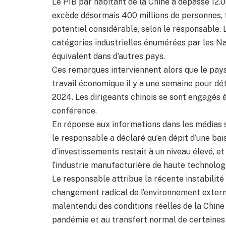
Le PIB par habitant de la Chine a dépassé 12.0
excède désormais 400 millions de personnes, 
potentiel considérable, selon le responsable. L
catégories industrielles énumérées par les Nat
équivalent dans d’autres pays.
Ces remarques interviennent alors que le pays
travail économique il y a une semaine pour dé
2024. Les dirigeants chinois se sont engagés à 
conférence.
En réponse aux informations dans les médias s
le responsable a déclaré qu’en dépit d’une bai
d’investissements restait à un niveau élevé, e
l’industrie manufacturière de haute technologi
Le responsable attribue la récente instabilit
changement radical de l’environnement externe
malentendu des conditions réelles de la Chin
pandémie et au transfert normal de certaines 