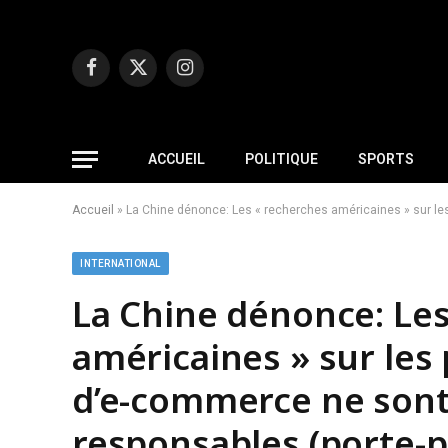
Facebook
X
Instagram
(Twitter)
ACCUEIL
POLITIQUE
SPORTS
Accueil
»
La Chine dénonce: Les « recherches américaines » sur les
INTERNATIONAL
La Chine dénonce: Les
américaines » sur les
d’e-commerce ne sont 
responsables (porte-p