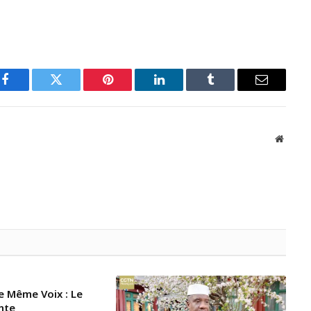
Facebook
Twitter
Pinterest
LinkedIn
Tumblr
Email
Websit
e Même Voix : Le
nte