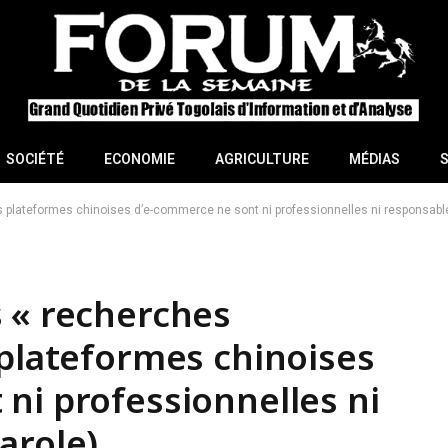
SOCIÉTÉ
ECONOMIE
AGRICULTURE
MÉDIAS
 plateformes chinoises d’e-commerce ne sont ni professionnelles ni responsable
 « recherches
 plateformes chinoises
ni professionnelles ni
arole)