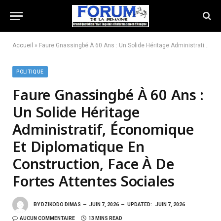
Accueil
»
Faure Gnassingbé À 60 Ans : Un Solide Héritage Administratif, Économique Et Diplomatique En Construction, Face À De Fortes Attentes Sociales
POLITIQUE
Faure Gnassingbé À 60 Ans :
Un Solide Héritage
Administratif, Économique
Et Diplomatique En
Construction, Face À De
Fortes Attentes Sociales
BY
DZIKODO DIMAS
JUIN 7, 2026
UPDATED:
JUIN 7, 2026
AUCUN COMMENTAIRE
13 MINS READ