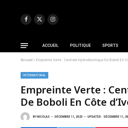
Facebook
X
Instagram
(Twitter)
ACCUEIL
POLITIQUE
SPORTS
Accueil
»
Empreinte Verte : Centrale Hydroélectrique De Boboli En Cô
INTERNATIONAL
Empreinte Verte : Cen
De Boboli En Côte d’Iv
BY
NICOLAS
DÉCEMBRE 11, 2023
UPDATED:
DÉCEMBRE 11, 2