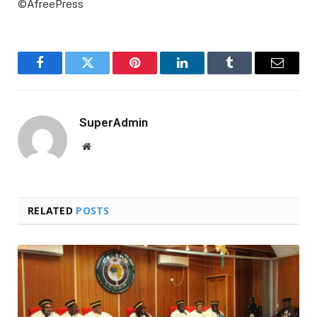
©AfreePress
Facebook
Twitter
Pinterest
LinkedIn
Tumblr
Email
SuperAdmin
Website
RELATED
POSTS