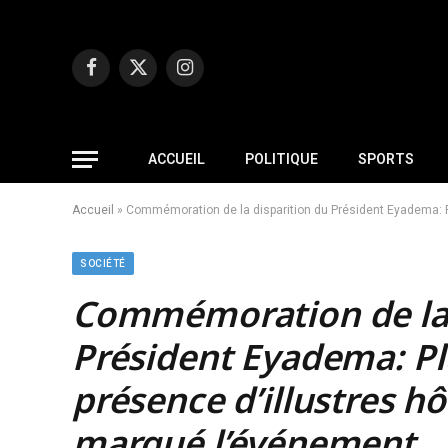
Facebook
X
Instagram
(Twitter)
ACCUEIL
POLITIQUE
SPORTS
Accueil
»
Commémoration de la disparition du Président Eyadema: P
SOCIÉTÉ
Commémoration de la 
Président Eyadema:
Pl
présence d’illustres h
marqué l’événement