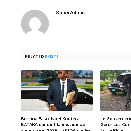
SuperAdmin
RELATED
POSTS
Burkina Faso: Noël Koutéra
Le Gouvernem
BATAKA conduit la mission de
Gérer Les Co
supervision 2026 du FIDA sur les
Forte Pluie