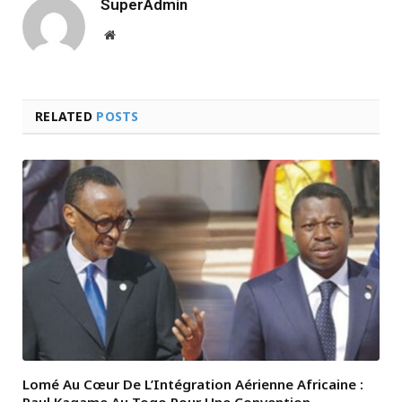
SuperAdmin
Website
RELATED
POSTS
Lomé Au Cœur De L’Intégration Aérienne Africaine :