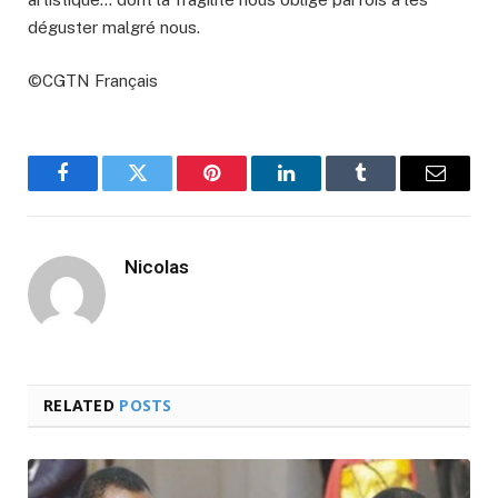
déguster malgré nous.
©CGTN Français
Facebook
Twitter
Pinterest
LinkedIn
Tumblr
Email
Nicolas
RELATED
POSTS