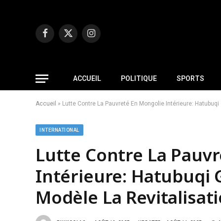
Facebook
X
Instagram
(Twitter)
ACCUEIL
POLITIQUE
SPORTS
Accueil
»
Lutte Contre La Pauvreté En Mongolie Intérieure: Hatubuqi
INTERNATIONAL
Lutte Contre La Pauv
Intérieure: Hatubuqi 
Modèle La Revitalisat