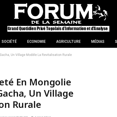
SOCIÉTÉ
ECONOMIE
AGRICULTURE
MÉDIAS
 Gacha, Un Village Modèle La Revitalisation Rurale
reté En Mongolie
Gacha, Un Village
ion Rurale