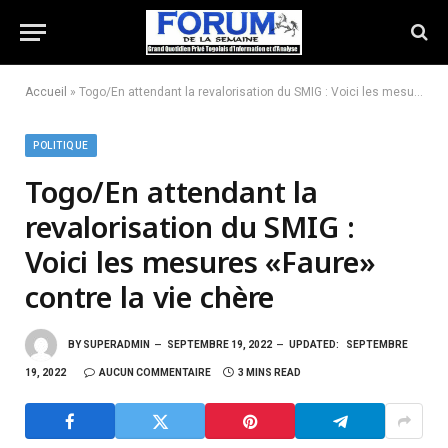
Accueil
»
Togo/En attendant la revalorisation du SMIG : Voici les mesures «Faure» contre la vie chère
POLITIQUE
Togo/En attendant la
revalorisation du SMIG :
Voici les mesures «Faure»
contre la vie chère
BY
SUPERADMIN
SEPTEMBRE 19, 2022
UPDATED:
SEPTEMBRE
19, 2022
AUCUN COMMENTAIRE
3 MINS READ