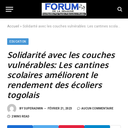
Accueil
»
Solidarité avec les couches vulnérables: Les cantines scolaires améliorent le rendement des écoliers togolais
EDUCATION
Solidarité avec les couches
vulnérables:
Les cantines
scolaires améliorent le
rendement des écoliers
togolais
BY
SUPERADMIN
FÉVRIER 21, 2023
AUCUN COMMENTAIRE
2 MINS READ