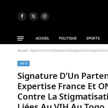
Facebook
X
Instagram
(Twitter)
ACCUEIL
POLITIQUE
SPORTS
Accueil
»
Signature D’Un Partenariat Stratégique Entre Expertise Fr
SANTÉ
Signature D’Un Parten
Expertise France Et 
Contre La Stigmatisat
Liées Au VIH Au Togo