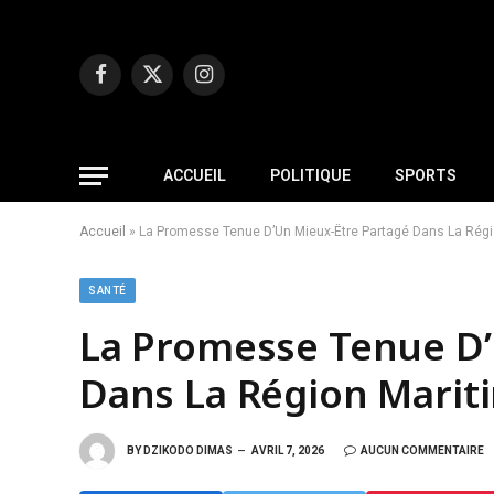
Facebook
X
Instagram
(Twitter)
ACCUEIL
POLITIQUE
SPORTS
Accueil
»
La Promesse Tenue D’Un Mieux-Être Partagé Dans La Régi
SANTÉ
La Promesse Tenue D’
Dans La Région Marit
BY
DZIKODO DIMAS
AVRIL 7, 2026
AUCUN COMMENTAIRE