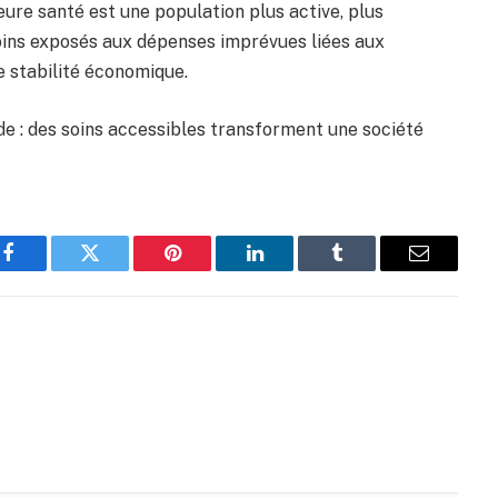
eure santé est une population plus active, plus
moins exposés aux dépenses imprévues liées aux
e stabilité économique.
e : des soins accessibles transforment une société
Facebook
Twitter
Pinterest
LinkedIn
Tumblr
Email