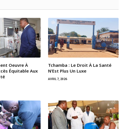
ent Oeuvre À
Tchamba : Le Droit À La Santé
ccès Équitable Aux
N’Est Plus Un Luxe
ité
AVRIL 7, 2026