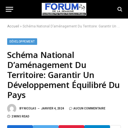
Accueil
»
Schéma National D’aménagement Du Territoire: Garantir Un Développement Équilibré Du Pays
DÉVELOPPEMENT
Schéma National
D’aménagement Du
Territoire: Garantir Un
Développement Équilibré Du
Pays
BY
NICOLAS
JANVIER 4, 2024
AUCUN COMMENTAIRE
2 MINS READ