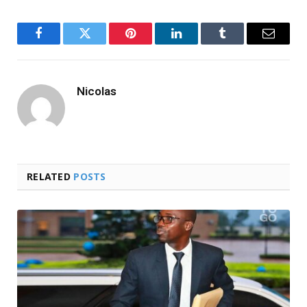
Facebook
Twitter
Pinterest
LinkedIn
Tumblr
Email
Nicolas
RELATED
POSTS