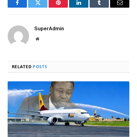
Facebook
Twitter
Pinterest
LinkedIn
Tumblr
Email
SuperAdmin
Website
RELATED
POSTS