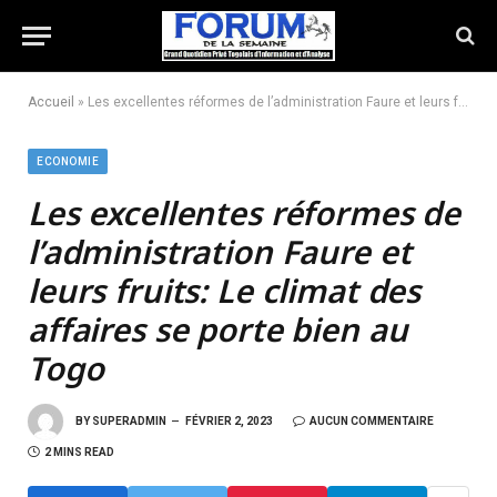
Accueil
»
Les excellentes réformes de l’administration Faure et leurs fruits: Le climat des affaires se porte bien au Togo
ECONOMIE
Les excellentes réformes de
l’administration Faure et
leurs fruits:
Le climat des
affaires se porte bien au
Togo
BY
SUPERADMIN
FÉVRIER 2, 2023
AUCUN COMMENTAIRE
2 MINS READ