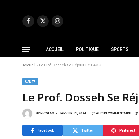
Facebook
X
Instagram
(Twitter)
ACCUEIL
POLITIQUE
SPORTS
Accueil
»
Le Prof. Dosseh Se Réjouit De L’AMU
SANTÉ
Le Prof. Dosseh Se Ré
BY
NICOLAS
JANVIER 11, 2024
AUCUN COMMENTAIRE
Facebook
Twitter
Pinterest